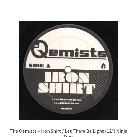
The Qemists ‎– Iron Shirt / Let There Be Light (12″) Ninja
Tune