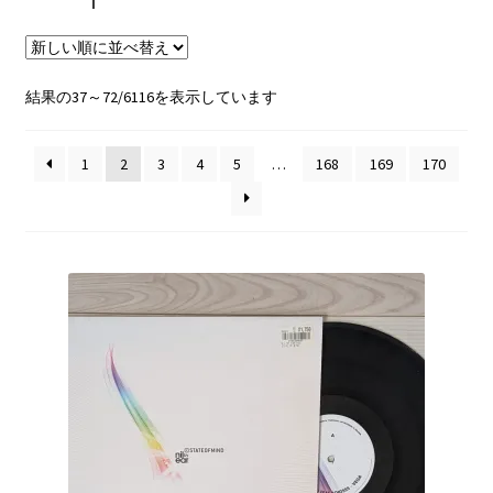
2step/UK Garage
Sale/Price Down
新
結果の37～72/6116を表示しています
し
い
1
2
3
4
5
…
168
169
170
順