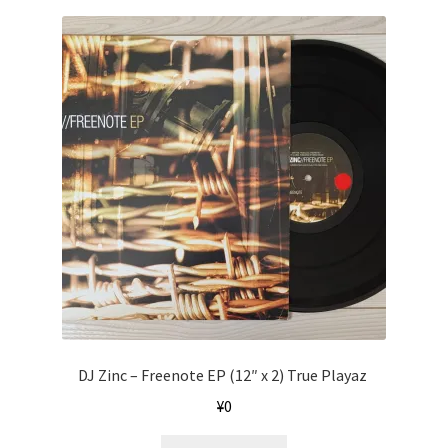
DJ Zinc ‎– Freenote EP (12″ x 2) True Playaz ‎
¥
0