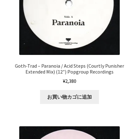
Goth-Trad ‎– Paranoia / Acid Steps (Courtly Punisher
Extended Mix) (12″) Popgroup Recordings
¥
2,380
お買い物カゴに追加