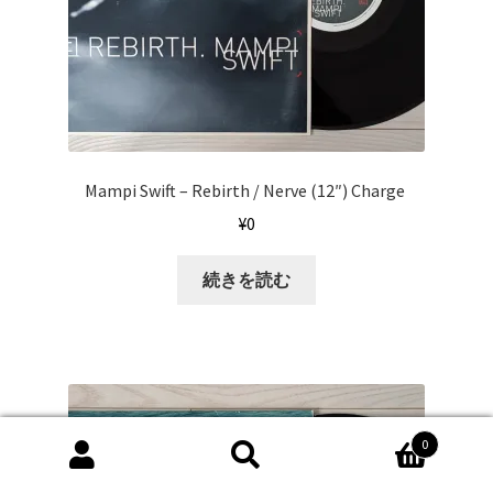
Mampi Swift ‎– Rebirth / Nerve (12″) Charge ‎
¥
0
続きを読む
0
検
検