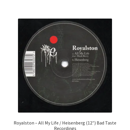
Royalston ‎– All My Life / Heisenberg (12″) Bad Taste
Recordings