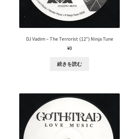
DJ Vadim ‎– The Terrorist (12″) Ninja Tune
¥
0
続きを読む