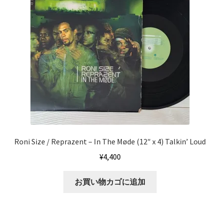
Roni Size / Reprazent – In The Møde (12″ x 4) Talkin’ Loud
¥
4,400
お買い物カゴに追加