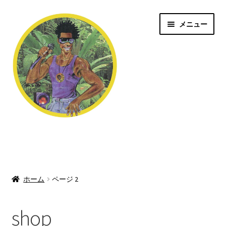
ナ
コ
メニュー
ビ
ン
ゲ
テ
ー
ン
シ
ツ
ョ
へ
ン
ス
へ
キ
ス
ッ
Jungle/Drum n Bass
キ
プ
ッ
Shop
プ
ホーム
ページ 2
Dubstep/Grime
Rave/Hardcore
shop