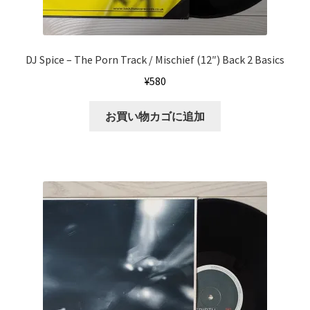
DJ Spice ‎– The Porn Track / Mischief (12″) Back 2 Basics
¥
580
お買い物カゴに追加