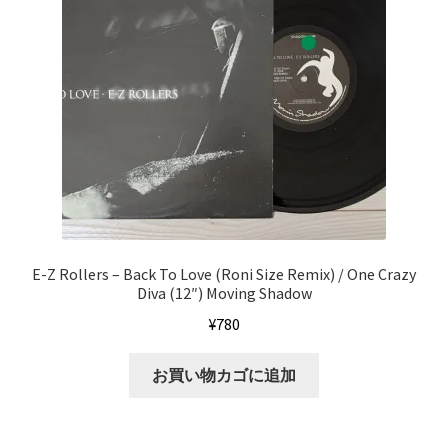
E-Z Rollers ‎– Back To Love (Roni Size Remix) / One Crazy
Diva (12″) Moving Shadow
¥
780
お買い物カゴに追加