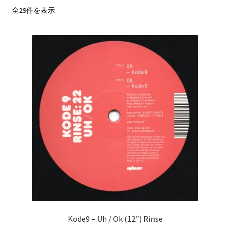
2step/UK Garage
新
全29件を表示
し
Sale/Price Down
い
順
Kode9 ‎– Uh / Ok (12″) Rinse