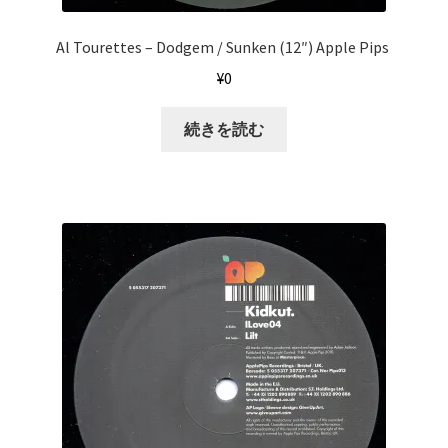
Al Tourettes ‎– Dodgem / Sunken (12″) Apple Pips ‎
¥
0
続きを読む