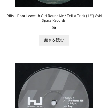
Riffs – Dont Leave Ur Girl Round Me / Tell A Trick (12″) Void
Space Records ‎
¥
0
続きを読む