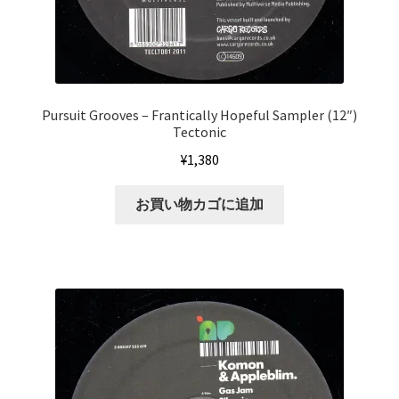
Pursuit Grooves ‎– Frantically Hopeful Sampler (12″)
Tectonic
¥
1,380
お買い物カゴに追加