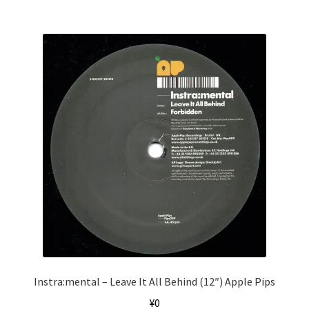
Instra:mental ‎– Leave It All Behind (12″) Apple Pips
¥
0