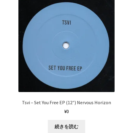
Tsvi ‎– Set You Free EP (12″) Nervous Horizon
¥
0
続きを読む