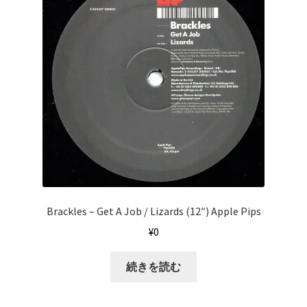
Brackles ‎– Get A Job / Lizards (12″) Apple Pips
¥
0
続きを読む