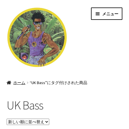
ナ
コ
メニュー
ビ
ン
ゲ
テ
ー
ン
シ
ツ
ョ
へ
ン
ス
へ
キ
ス
ッ
Jungle/Drum n Bass
キ
プ
ッ
ホーム
“UK Bass”にタグ付けされた商品
Shop
プ
UK Bass
Dubstep/Grime
Rave/Hardcore