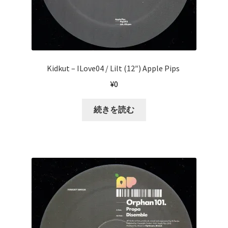
Kidkut ‎– ILove04 / Lilt (12″) Apple Pips ‎
¥
0
続きを読む