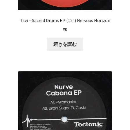
Tsvi ‎– Sacred Drums EP (12″) Nervous Horizon
¥
0
続きを読む