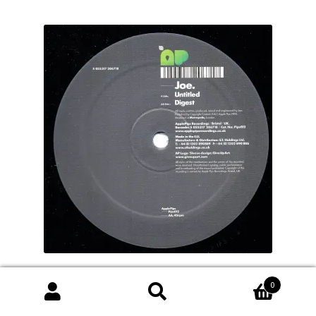
Joe – Untitled / Digest (12″) Apple Pips
0
¥
0
検
検