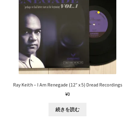
Ray Keith ‎– I Am Renegade (12″ x 5) Dread Recordings
¥
0
続きを読む