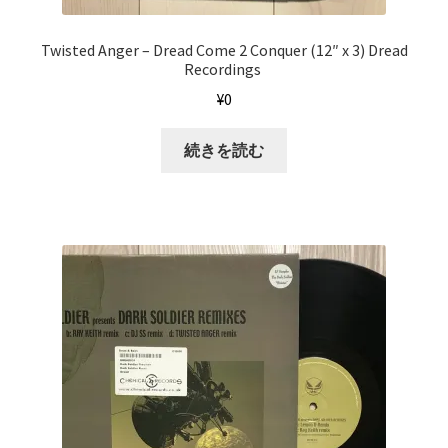
Twisted Anger ‎– Dread Come 2 Conquer (12″ x 3) Dread
Recordings ‎
¥
0
続きを読む