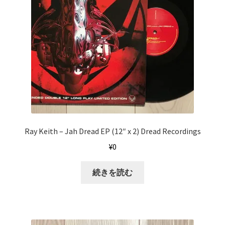
Ray Keith ‎– Jah Dread EP (12″ x 2) Dread Recordings
¥
0
続きを読む