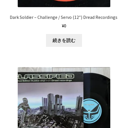
Dark Soldier ‎– Challenge / Servo (12″) Dread Recordings ‎
¥
0
続きを読む