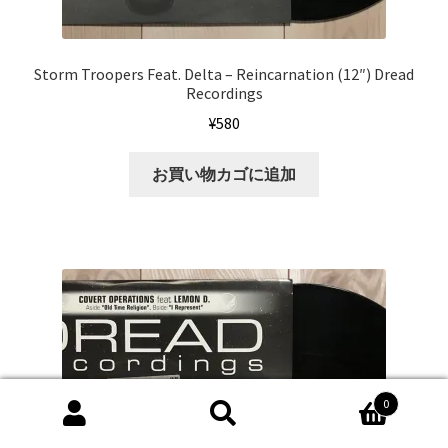
Storm Troopers Feat. Delta ‎– Reincarnation (12″) Dread
Recordings
¥
580
お買い物カゴに追加
0
検
検