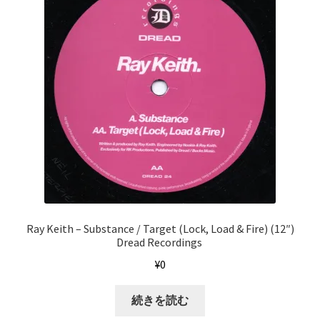
Ray Keith ‎– Substance / Target (Lock, Load & Fire) (12″)
Dread Recordings ‎
¥
0
続きを読む