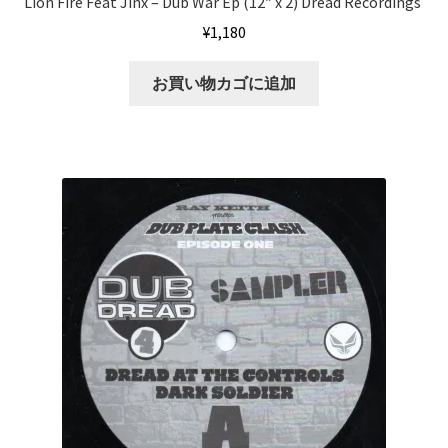
Lion Fire Feat Jinx – Dub War Ep (12″ x 2) Dread Recordings ‎
¥
1,180
お買い物カゴに追加