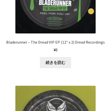
Bladerunner ‎– The Dread VIP EP (12″ x 2) Dread Recordings
¥
0
続きを読む