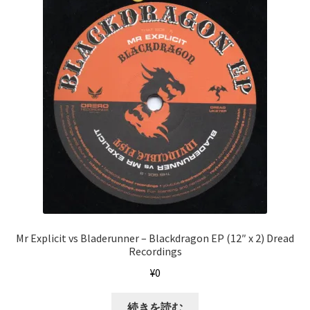
Mr Explicit vs Bladerunner ‎– Blackdragon EP (12″ x 2) Dread
Recordings
¥
0
続きを読む