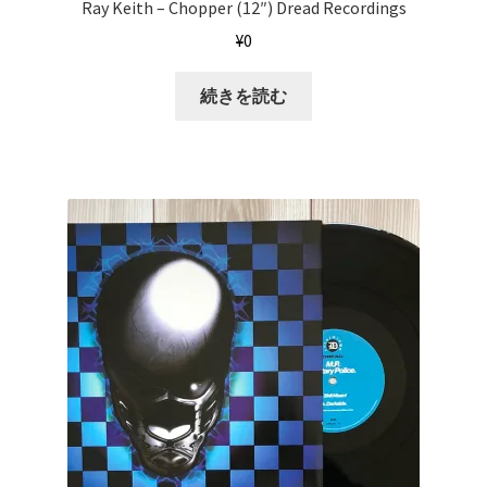
Ray Keith ‎– Chopper (12″) Dread Recordings
¥
0
続きを読む