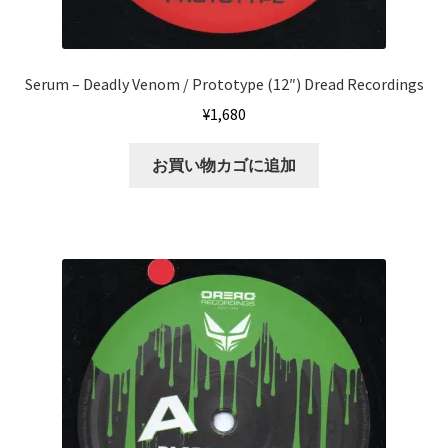
Serum – Deadly Venom / Prototype (12″) Dread Recordings
¥
1,680
お買い物カゴに追加