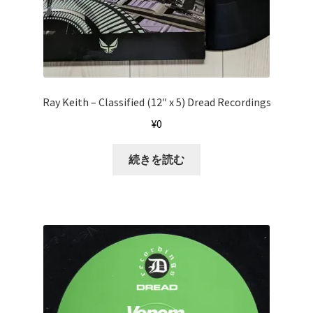
Ray Keith ‎– Classified (12″ x 5) Dread Recordings
¥
0
続きを読む