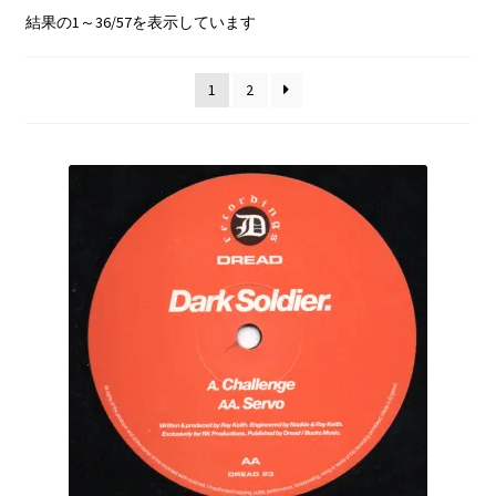
2step/UK Garage
新
結果の1～36/57を表示しています
し
Sale/Price Down
い
1
2
順