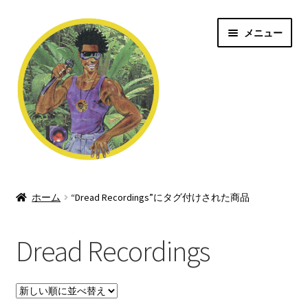
ナ
コ
メニュー
ビ
ン
ゲ
テ
ー
ン
シ
ツ
ョ
へ
ン
ス
へ
キ
ス
ッ
Jungle/Drum n Bass
キ
プ
ッ
ホーム
“Dread Recordings”にタグ付けされた商品
Shop
プ
Dread Recordings
Dubstep/Grime
Rave/Hardcore