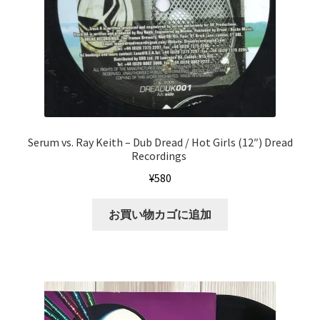
Serum vs. Ray Keith ‎– Dub Dread / Hot Girls (12″) Dread
Recordings ‎
¥
580
お買い物カゴに追加