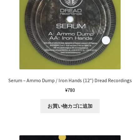
Serum ‎– Ammo Dump / Iron Hands (12″) Dread Recordings
¥
780
お買い物カゴに追加