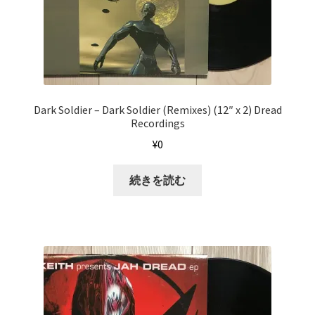
Dark Soldier ‎– Dark Soldier (Remixes) (12″ x 2) Dread
Recordings
¥
0
続きを読む