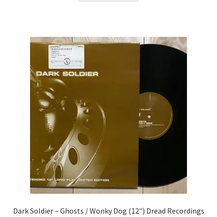
Dark Soldier ‎– Ghosts / Wonky Dog (12″) Dread Recordings