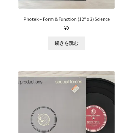
Photek ‎– Form & Function (12″ x 3) Science
¥
0
続きを読む