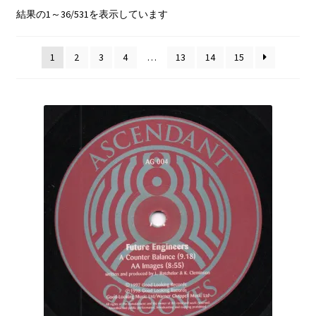
2step/UK Garage
新
結果の1～36/531を表示しています
し
Sale/Price Down
い
1
2
3
4
…
13
14
15
順