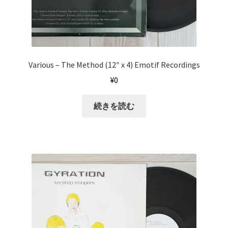
Various ‎– The Method (12″ x 4) Emotif Recordings
¥
0
続きを読む