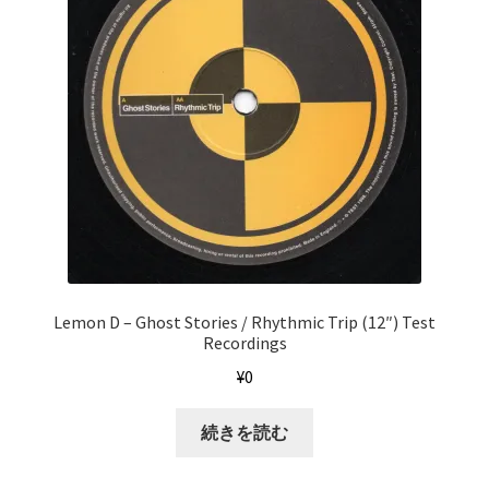
Lemon D ‎– Ghost Stories / Rhythmic Trip (12″) Test
Recordings
¥
0
続きを読む