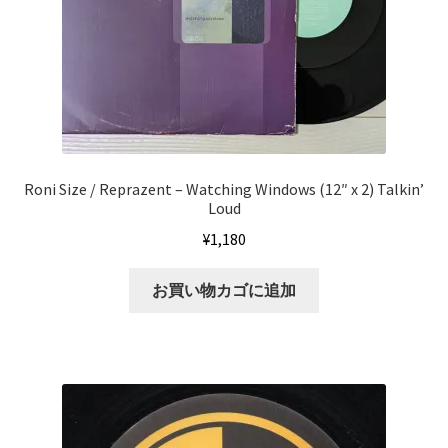
Roni Size / Reprazent ‎– Watching Windows (12″ x 2) Talkin’
Loud
¥
1,180
お買い物カゴに追加