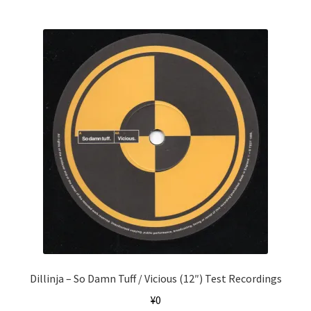
Dillinja ‎– So Damn Tuff / Vicious (12″) Test Recordings
¥
0