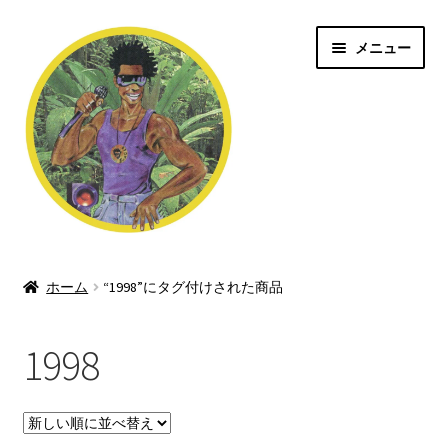
ナ
コ
メニュー
ビ
ン
ゲ
テ
ー
ン
シ
ツ
ョ
へ
ン
ス
へ
キ
ス
ッ
Jungle/Drum n Bass
キ
プ
ッ
ホーム
“1998”にタグ付けされた商品
Shop
プ
1998
Dubstep/Grime
Rave/Hardcore