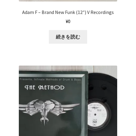
Adam F ‎– Brand New Funk (12″) V Recordings
¥
0
続きを読む