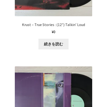
Krust ‎– True Stories : (12″) Talkin’ Loud
¥
0
続きを読む