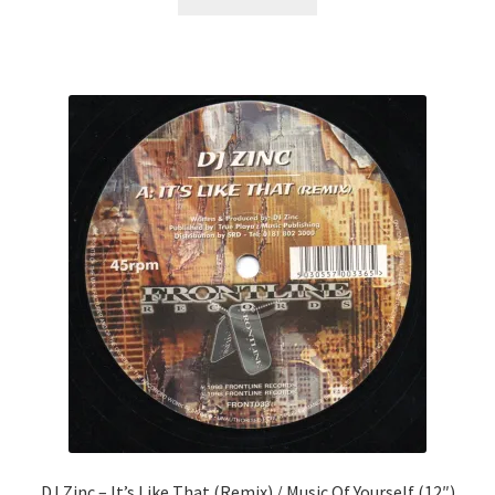
DJ Zinc ‎– It’s Like That (Remix) / Music Of Yourself (12″)