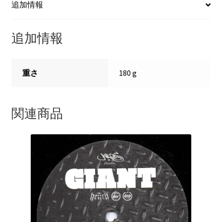
追加情報
Mix)
(12")
Popgroup
追加情報
Recordings
個
重さ
180 g
関連商品