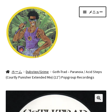
ナ
コ
メニュー
ビ
ン
ゲ
テ
ー
ン
シ
ツ
ョ
へ
ン
ス
へ
キ
ス
ッ
Jungle/Drum n Bass
キ
プ
ッ
ホーム
Dubstep/Grime
Goth-Trad ‎– Paranoia / Acid Steps
Shop
(Courtly Punisher Extended Mix) (12″) Popgroup Recordings
プ
Dubstep/Grime
Rave/Hardcore