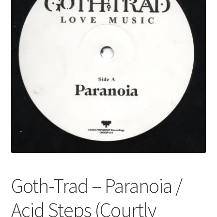
2step/UK Garage
Sale/Price Down
Goth-Trad ‎– Paranoia /
Acid Steps (Courtly