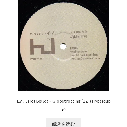
L.V. , Errol Bellot – Globetrotting (12″) Hyperdub
¥
0
続きを読む