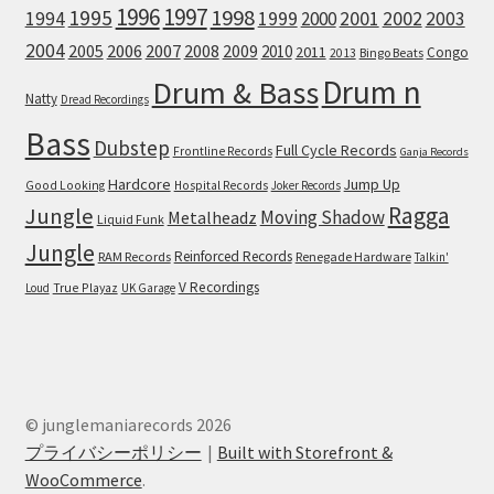
1996
1997
1998
1995
2002
1994
1999
2000
2001
2003
2004
2005
2006
2007
2008
2009
2010
2011
Congo
Bingo Beats
2013
Drum n
Drum & Bass
Natty
Dread Recordings
Bass
Dubstep
Full Cycle Records
Frontline Records
Ganja Records
Hardcore
Jump Up
Good Looking
Hospital Records
Joker Records
Ragga
Jungle
Moving Shadow
Metalheadz
Liquid Funk
Jungle
Reinforced Records
RAM Records
Renegade Hardware
Talkin'
V Recordings
True Playaz
Loud
UK Garage
© junglemaniarecords 2026
プライバシーポリシー
Built with Storefront &
WooCommerce
.