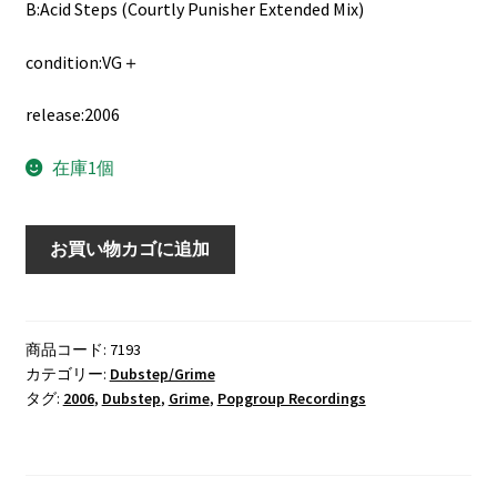
B:Acid Steps (Courtly Punisher Extended Mix)
condition:VG＋
release:2006
在庫1個
Goth-
お買い物カゴに追加
Trad
‎–
Paranoia
/
商品コード:
7193
カテゴリー:
Dubstep/Grime
Acid
タグ:
2006
,
Dubstep
,
Grime
,
Popgroup Recordings
Steps
(Courtly
Punisher
Extended