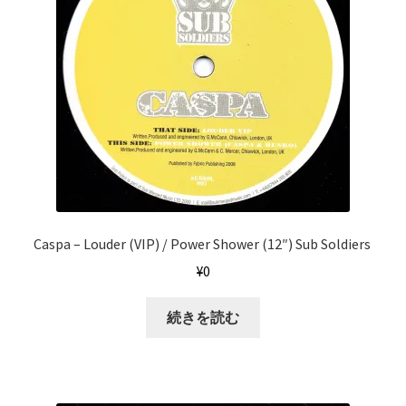
Caspa ‎– Louder (VIP) / Power Shower (12″) Sub Soldiers ‎
¥
0
続きを読む