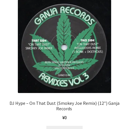
DJ Hype ‎– On That Dust (Smokey Joe Remix) (12″) Ganja
Records ‎
¥
0