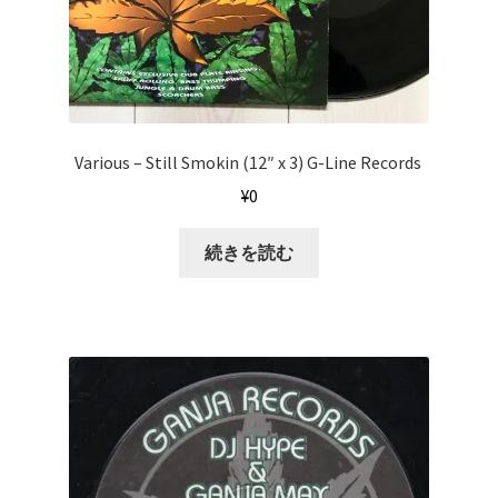
Various ‎– Still Smokin (12″ x 3) G-Line Records ‎
¥
0
続きを読む