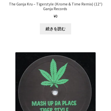
The Ganja Kru ‎– Tigerstyle (Krome & Time Remix) (12″)
Ganja Records ‎
¥
0
続きを読む