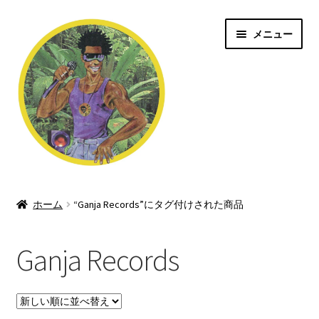
ナ
コ
メニュー
ビ
ン
ゲ
テ
ー
ン
シ
ツ
ョ
へ
ン
ス
へ
キ
ス
ッ
Jungle/Drum n Bass
キ
プ
ッ
ホーム
“Ganja Records”にタグ付けされた商品
Shop
プ
Ganja Records
Dubstep/Grime
Rave/Hardcore