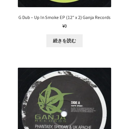
G Dub ‎– Up In Smoke EP (12″ x 2) Ganja Records
¥
0
続きを読む