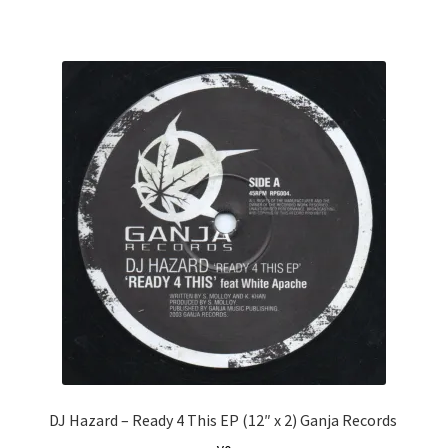
DJ Hazard ‎– Ready 4 This EP (12″ x 2) Ganja Records ‎