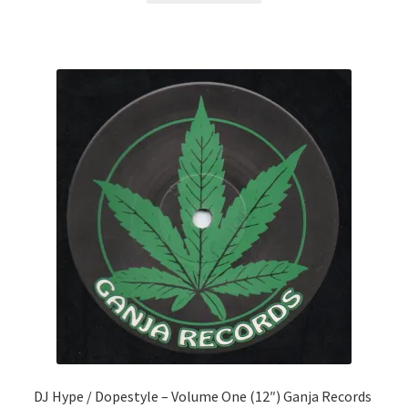
DJ Hype / Dopestyle ‎– Volume One (12″) Ganja Records ‎