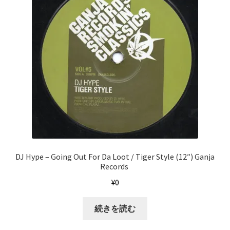
DJ Hype ‎– Going Out For Da Loot / Tiger Style (12″) Ganja
Records ‎
¥
0
続きを読む