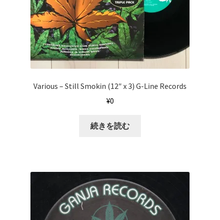
Various ‎– Still Smokin (12″ x 3) G-Line Records
¥
0
続きを読む