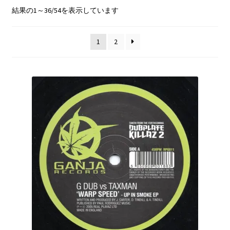
2step/UK Garage
新
結果の1～36/54を表示しています
し
Sale/Price Down
い
1
2
順