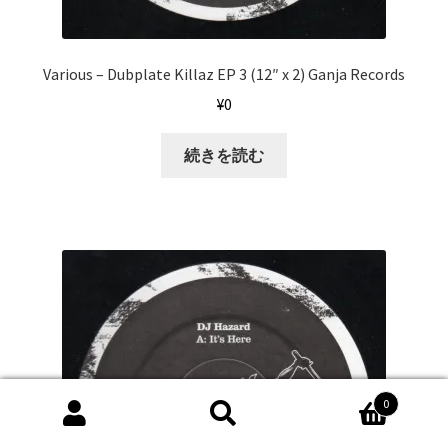
Various ‎– Dubplate Killaz EP 3 (12″ x 2) Ganja Records
¥
0
続きを読む
0
検
検