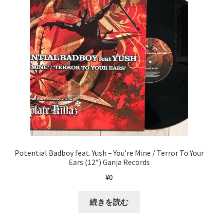
Potential Badboy feat. Yush ‎– You’re Mine / Terror To Your
Ears (12″) Ganja Records
¥
0
続きを読む