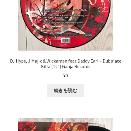
DJ Hype, J Majik & Wickaman feat Daddy Earl ‎– Dubplate
Killa (12″) Ganja Records
¥
0
続きを読む